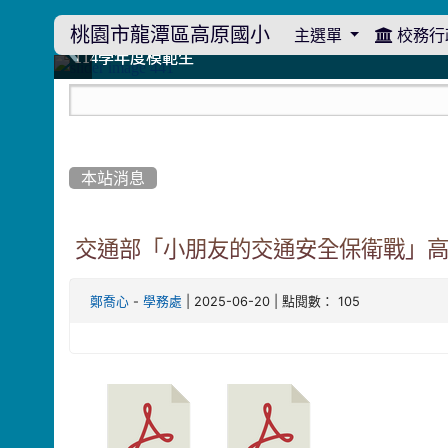
桃園市龍潭區高原國小
主選單
校務行
:::
114學年度模範生
114學年度模範生
高原110 追夢向前行
高原110 追夢向前行
橄欖樹群
橄欖樹群
:::
本站消息
交通部「小朋友的交通安全保衛戰」
-
| 2025-06-20 | 點閱數： 105
鄭喬心
學務處