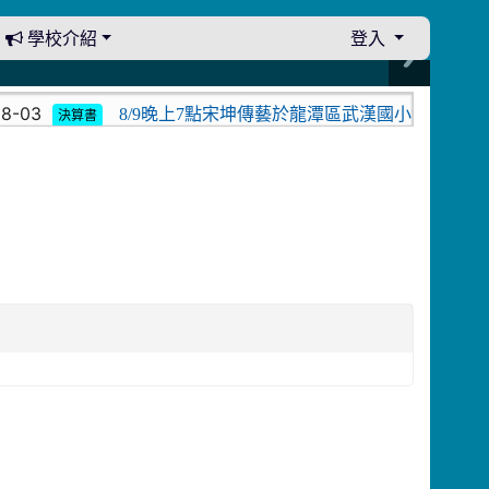
學校介紹
登入
-03
8/9晚上7點宋坤傳藝於龍潭區武漢國小演出。中壢光
決算書