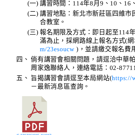
(一)
講習時間：114年8月9、10、16
(二)
講習地點：新北市新莊區四維市
合教室。
(三)
報名期限及方式：即日起至114年
滿為止，採網路線上報名方式(網
m/23esoucw
)，並請繳交報名費
四、
倘有講習會相關問題，請逕洽中華
周家逸聯絡人，連絡電話：02-87711
五、
旨揭講習會請逕至本局網站(
https://
－最新消息區查詢。