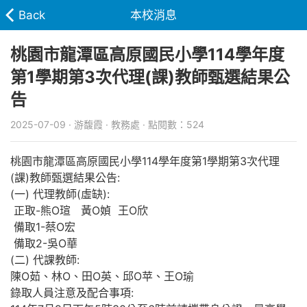
Back
本校消息
桃園市龍潭區高原國民小學114學年度
第1學期第3次代理(課)教師甄選結果公
告
2025-07-09 · 游馥霞 · 教務處 · 點閱數：524
桃園市龍潭區高原國民小學114學年度第1學期第3次代理
(課)教師甄選結果公告:
(一) 代理教師(虛缺):
正取-熊O瑄 黃O媜 王O欣
備取1-蔡O宏
備取2-吳O華
(二) 代課教師:
陳O茹、林O、田O英、邱O苹、王O瑜
錄取人員注意及配合事項: