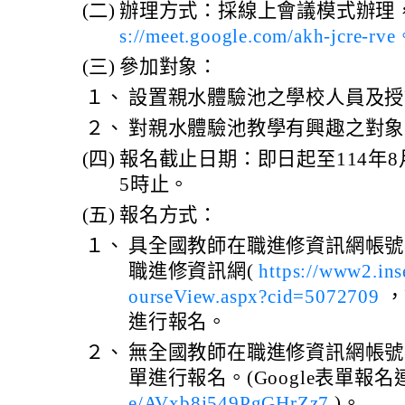
(二)
辦理方式：採線上會議模式辦理
s://meet.google.com/akh-jcre-rv
(三)
參加對象：
１、
設置親水體驗池之學校人員及授
２、
對親水體驗池教學有興趣之對象
(四)
報名截止日期：即日起至114年8月
5時止。
(五)
報名方式：
１、
具全國教師在職進修資訊網帳號
職進修資訊網(
https://www2.in
ourseView.aspx?cid=5072709
，
進行報名。
２、
無全國教師在職進修資訊網帳號者，
單進行報名。(Google表單報
e/AVxb8j549PgGHrZz7
)。