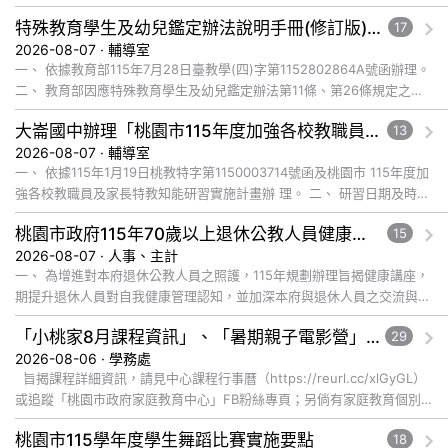
特殊教育學生及幼兒鑑定辦法說明手冊(修訂版)與學習障礙鑑定說明影片已公告於全國特殊教育資訊網，請自行上網觀看或下載運用
17
2026-08-07 · 輔導室
一、 依據教育部115年7月28日臺教學(四)字第1152802864A號函辦理。
二、 教育部因應特殊教育學生及幼兒鑑定辦法第11條、第26條規定之修
正，為協助各教育階段教師、學生、家長及主管機關... 觀看完整文章
大崙國中辦理「桃園市115年度加強各校教職員及家長特教知能研習」，鼓勵教師、特教助理員、家長踴躍報名參加
13
2026-08-07 · 輔導室
一、 依據115年1月19日桃教特字第1150003714號函及桃園市 115年度加
強各校教職員及家長特教知能研習實施計畫辦 理。 二、 研習日期及時
間：115年8月28日(五)上午9:00-12:... 觀看完整文章
桃園市政府115年70歲以上退休公教人員健康講座「吃得安心，動得舒心」，歡迎退休同仁踴躍參加
15
2026-08-07 · 人事、主計
一、 為增進對本府退休公教人員之照護，115年規劃辦理旨揭健康講座，
期提升退休人員對自我健康管理認知，並加深本府與退休人員之交流與情
誼，講座內容說明如下： (一) 辦理日期及地點： １、 ... 觀看完整文章
「小桃家8月課程資訊」、「暑期親子電影營」、「祖孫樂淘桃」、「愛『原原』不絕-親子共學同樂會」
29
2026-08-06 · 學務處
旨揭課程詳細資訊，請見中心課程行事曆（https://reurl.cc/xlGyGL）
或追蹤「桃園市政府家庭教育中心」FB粉絲專頁；另倘有家庭教育個別
化服務需求，可撥打41281... 觀看完整文章
桃園市115學年度學生舞蹈比賽實施要點
18