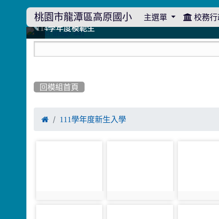
桃園市龍潭區高原國小
主選單
校務行
:::
114學年度模範生
114學年度模範生
高原110 追夢向前行
高原110 追夢向前行
橄欖樹群
橄欖樹群
:::
回模組首頁

111學年度新生入學
photo-3814
photo-3827
photo-3853
photo:3814
photo:3827
photo:3853
photo-3855
photo-3817
photo-3830