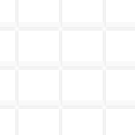
photo:3856
photo:3818
photo:3831
photo-3833
photo-3859
photo-3821
photo:3833
photo:3859
photo:3821
photo-3823
photo-3836
photo-3862
photo:3823
photo:3836
photo:3862
photo-3864
photo-3826
photo-3839