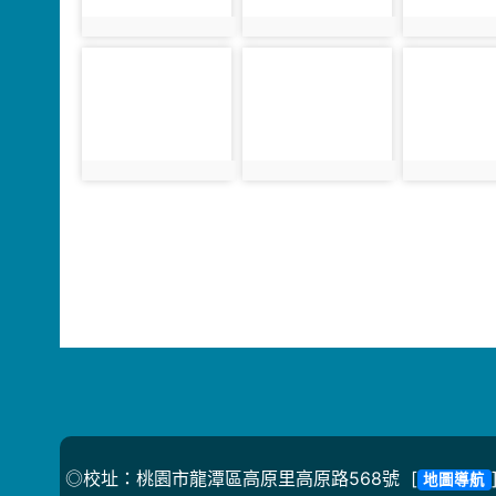
photo:3949
photo:3916
photo:3950
photo-3953
photo-3920
photo-3954
photo:3953
photo:3920
photo:3954
◎校址：桃園市龍潭區高原里高原路568號 [
地圖導航