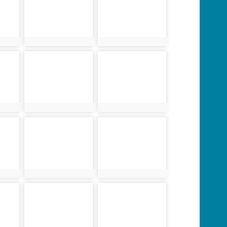
photo:3940
photo:3907
photo-3944
photo-3911
photo:3944
photo:3911
photo-3948
photo-3915
photo:3948
photo:3915
photo-3952
photo-3919