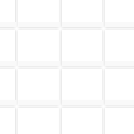
photo:3973
photo:3939
photo:3906
photo-3909
photo-3943
photo-3910
photo:3909
photo:3943
photo:3910
photo-3913
photo-3947
photo-3914
photo:3913
photo:3947
photo:3914
photo-3917
photo-3951
photo-3918