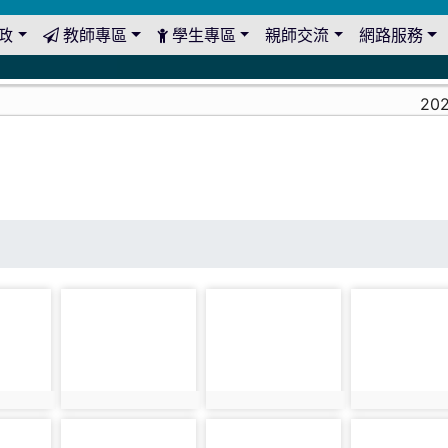
政
教師專區
學生專區
親師交流
網路服務
2026-
photo-3903
photo-3902
photo-3971
photo:3903
photo:3902
photo:3971
photo-3973
photo-3939
photo-3906