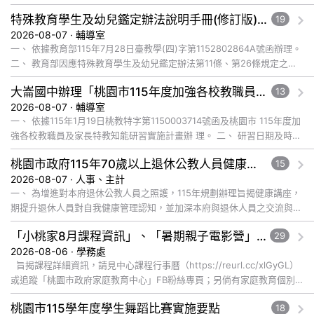
特殊教育學生及幼兒鑑定辦法說明手冊(修訂版)與學習障礙鑑定說明影片已公告於全國特殊教育資訊網，請自行上網觀看或下載運用
19
2026-08-07 · 輔導室
一、 依據教育部115年7月28日臺教學(四)字第1152802864A號函辦理。
二、 教育部因應特殊教育學生及幼兒鑑定辦法第11條、第26條規定之修
正，為協助各教育階段教師、學生、家長及主管機關... 觀看完整文章
大崙國中辦理「桃園市115年度加強各校教職員及家長特教知能研習」，鼓勵教師、特教助理員、家長踴躍報名參加
13
2026-08-07 · 輔導室
一、 依據115年1月19日桃教特字第1150003714號函及桃園市 115年度加
強各校教職員及家長特教知能研習實施計畫辦 理。 二、 研習日期及時
間：115年8月28日(五)上午9:00-12:... 觀看完整文章
桃園市政府115年70歲以上退休公教人員健康講座「吃得安心，動得舒心」，歡迎退休同仁踴躍參加
15
2026-08-07 · 人事、主計
一、 為增進對本府退休公教人員之照護，115年規劃辦理旨揭健康講座，
期提升退休人員對自我健康管理認知，並加深本府與退休人員之交流與情
誼，講座內容說明如下： (一) 辦理日期及地點： １、 ... 觀看完整文章
「小桃家8月課程資訊」、「暑期親子電影營」、「祖孫樂淘桃」、「愛『原原』不絕-親子共學同樂會」
29
2026-08-06 · 學務處
旨揭課程詳細資訊，請見中心課程行事曆（https://reurl.cc/xlGyGL）
或追蹤「桃園市政府家庭教育中心」FB粉絲專頁；另倘有家庭教育個別
化服務需求，可撥打41281... 觀看完整文章
桃園市115學年度學生舞蹈比賽實施要點
18