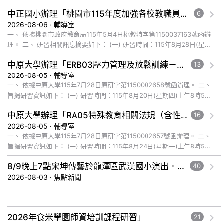
研習地點：本校4樓禮堂。 四、 研... 觀看完整文章
中正國小辦理「桃園市115年度加強各校教職員及家長特教知能研習」，鼓勵教師、特教助理員、家長踴躍報名參加
6
2026-08-06 · 輔導室
一、 依據桃園市政府教育局115年5月4日桃教特字第1150037163號函辦
理。 二、 研習相關訊息摘要如下： (一) 研習時間：115年8月28日(星期
五)下午1時至4時。 (二) 研習地點... 觀看完整文章
中原大學辦理「ERB03壓力管理及放鬆訓練－芳香療法於自我照護與自我覺察之應用」研習
13
2026-08-05 · 輔導室
一、 依據中原大學115年7月28日原研字第1150002658號函辦理。 二、
旨揭研習資訊如下： (一) 研習時間：115年8月20日(星期四)上午8時50
分至下午4時10分。 (二) 研習... 觀看完整文章
中原大學辦理「RA05特殊教育相關法規（含性別平等及人權法治）：心智障礙者的性議題介入－以依附關係為主體的性教育」研習
16
2026-08-05 · 輔導室
一、 依據中原大學115年7月28日原研字第1150002657號函辦理。 二、
旨揭研習資訊如下： (一) 研習時間：115年8月24日(星期一)上午8時50
分至下午4時10分。 (二) 研習... 觀看完整文章
8/9晚上7點宋坤傳藝於龍潭區武漢國小演出。中壢光影館8月「FUN肆一夏」主題影展。桃園好市應援祭8/12巡迴開跑!消費享應援金。
40
2026-08-03 · 焦點新聞
2026年食米學園師資培訓課程研習」
21