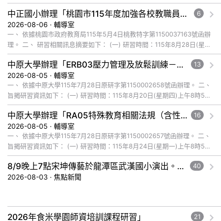
研習地點：本校4樓禮堂。 四、 研... 觀看完整文章
中正國小辦理「桃園市115年度加強各校教職員及家長特教知能研習」，鼓勵教師、特教助理員、家長踴躍報名參加
6
2026-08-06 · 輔導室
一、 依據桃園市政府教育局115年5月4日桃教特字第1150037163號函辦
理。 二、 研習相關訊息摘要如下： (一) 研習時間：115年8月28日(星期
五)下午1時至4時。 (二) 研習地點... 觀看完整文章
中原大學辦理「ERB03壓力管理及放鬆訓練－芳香療法於自我照護與自我覺察之應用」研習
13
2026-08-05 · 輔導室
一、 依據中原大學115年7月28日原研字第1150002658號函辦理。 二、
旨揭研習資訊如下： (一) 研習時間：115年8月20日(星期四)上午8時50
分至下午4時10分。 (二) 研習... 觀看完整文章
中原大學辦理「RA05特殊教育相關法規（含性別平等及人權法治）：心智障礙者的性議題介入－以依附關係為主體的性教育」研習
16
2026-08-05 · 輔導室
一、 依據中原大學115年7月28日原研字第1150002657號函辦理。 二、
旨揭研習資訊如下： (一) 研習時間：115年8月24日(星期一)上午8時50
分至下午4時10分。 (二) 研習... 觀看完整文章
8/9晚上7點宋坤傳藝於龍潭區武漢國小演出。中壢光影館8月「FUN肆一夏」主題影展。桃園好市應援祭8/12巡迴開跑!消費享應援金。
40
2026-08-03 · 焦點新聞
2026年食米學園師資培訓課程研習」
21