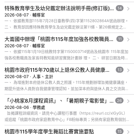
特殊教育學生及幼兒鑑定辦法說明手冊(修訂版)與學習障礙鑑定說明影片已公告於全國特殊教育資訊網，請自行上網觀看或下載運用
14
2026-08-07 · 輔導室
一、 依據教育部115年7月28日臺教學(四)字第1152802864A號函辦理。
二、 教育部因應特殊教育學生及幼兒鑑定辦法第11條、第26條規定之修
正，為協助各教育階段教師、學生、家長及主管機關... 觀看完整文章
大崙國中辦理「桃園市115年度加強各校教職員及家長特教知能研習」，鼓勵教師、特教助理員、家長踴躍報名參加
11
2026-08-07 · 輔導室
一、 依據115年1月19日桃教特字第1150003714號函及桃園市 115年度加
強各校教職員及家長特教知能研習實施計畫辦 理。 二、 研習日期及時
間：115年8月28日(五)上午9:00-12:... 觀看完整文章
桃園市政府115年70歲以上退休公教人員健康講座「吃得安心，動得舒心」，歡迎退休同仁踴躍參加
13
2026-08-07 · 人事、主計
一、 為增進對本府退休公教人員之照護，115年規劃辦理旨揭健康講座，
期提升退休人員對自我健康管理認知，並加深本府與退休人員之交流與情
誼，講座內容說明如下： (一) 辦理日期及地點： １、 ... 觀看完整文章
「小桃家8月課程資訊」、「暑期親子電影營」、「祖孫樂淘桃」、「愛『原原』不絕-親子共學同樂會」
26
2026-08-06 · 學務處
旨揭課程詳細資訊，請見中心課程行事曆（https://reurl.cc/xlGyGL）
或追蹤「桃園市政府家庭教育中心」FB粉絲專頁；另倘有家庭教育個別
化服務需求，可撥打41281... 觀看完整文章
桃園市115學年度學生舞蹈比賽實施要點
15