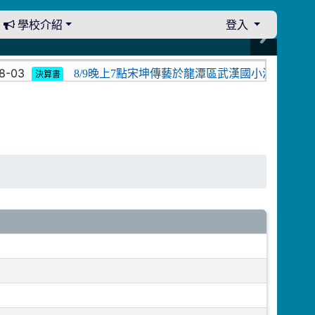
學校介紹
登入
03
8/9晚上7點宋坤傳藝於龍潭區武漢國小演出。中壢光
決算書