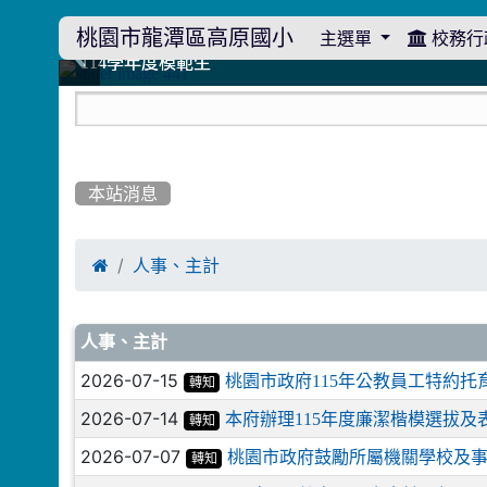
桃園市龍潭區高原國小
主選單
校務行
:::
114學年度模範生
114學年度模範生
高原110 追夢向前行
高原110 追夢向前行
橄欖樹群
橄欖樹群
:::
本站消息

人事、主計
文章列表
人事、主計
2026-07-15
桃園市政府115年公教員工特約
轉知
2026-07-14
本府辦理115年度廉潔楷模選拔
轉知
2026-07-07
桃園市政府鼓勵所屬機關學校及
轉知