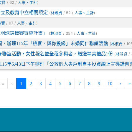
/ 62 /
)
俊賢
人事、主計
中立及教育中立相關規定
(
/ 52 /
)
林淑貞
人事、主計
/ 97 /
)
俊賢
人事、主計
員羽球錦標賽實施計畫」
(
/ 354 /
)
林淑貞
人事、主計
期間，辦理115年「桃喜，與你投緣」未婚同仁聯誼活動
(
/ 10
林淑貞
單身聯誼活動，女性報名並全程參與者，贈送精美禮品1份
(
/ 
林淑貞
115年6月3日下午辦理「公教個人專戶制自主投資線上宣導講習
(current)
«
‹
1
2
3
4
5
6
7
8
9
10
›
»