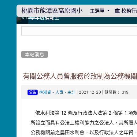
桃園市龍潭區高原國小
主選單
校務行
:::
114學年度模範生
114學年度模範生
高原110 追夢向前行
高原110 追夢向前行
橄欖樹群
橄欖樹群
:::
本站消息
有關公務人員曾服務於改制為公務機
-
| 2021-12-20 | 點閱數： 319
林淑貞
人事、主計
公告
依水利法第 12 條及行政法人法第 2 條第 
所設立而具有公法上權利能力之公法人，其所屬
公務機關前之農田水利會，以及行政法人之年資，如