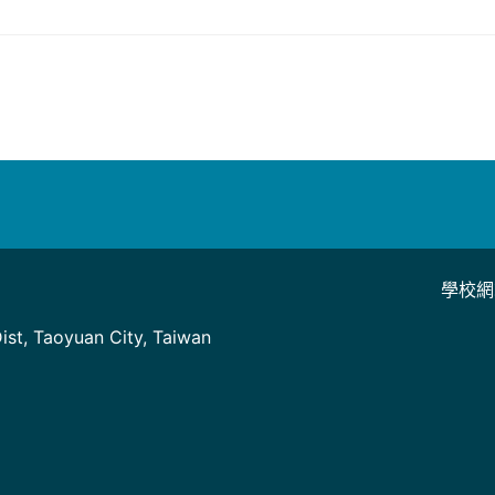
學校網
]
st, Taoyuan City, Taiwan