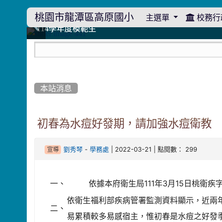
桃園市龍潭區高原國小
主選單
校務行
:::
114學年度模範生
114學年度模範生
高原110 追夢向前行
高原110 追夢向前行
橄欖樹群
橄欖樹群
:::
本站消息
初春為水痘好發期，請加強水痘衛教
-
| 2022-03-21 | 點閱數： 299
劉秀琴
學務處
宣導
一、
依據本府衛生局111年3月15日桃衛疾字第
依衛生福利部疾病管署監測資料顯示，近兩年
二、
易累積較多易感宿主，惟初春是水痘之好發