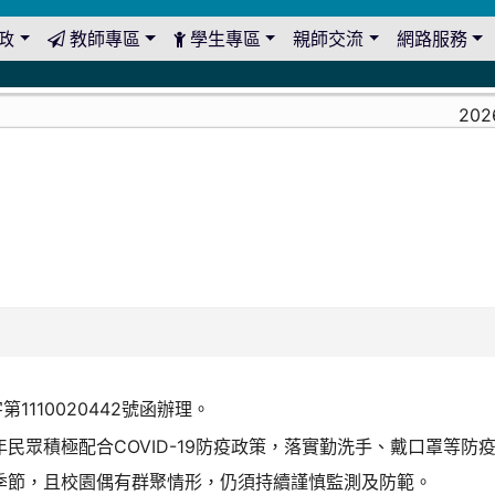
政
教師專區
學生專區
親師交流
網路服務
2026-
1110020442號函辦理。
民眾積極配合COVID-19防疫政策，落實勤洗手、戴口罩等
季節，且校園偶有群聚情形，仍須持續謹慎監測及防範。