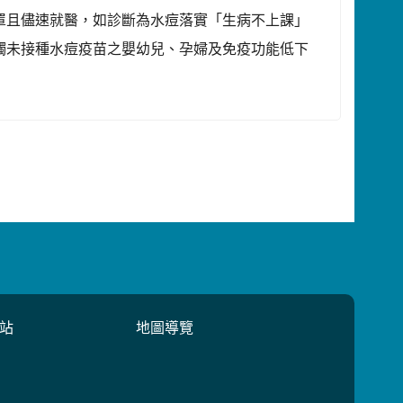
罩且儘速就醫，如診斷為水痘落實「生病不上課」
觸未接種水痘疫苗之嬰幼兒、孕婦及免疫功能低下
站
地圖導覽