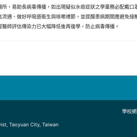
場所，易助長病毒傳播，如出現疑似水痘症狀之學童務必配戴口
氣流通、做好呼吸道衛生與咳嗽禮節，並提醒患病期間應避免接
經醫師評估傳染力已大幅降低後再復學，防止病毒傳播。
學校網
]
st, Taoyuan City, Taiwan