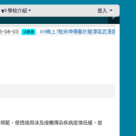
學校介紹
登入
08-03
8/9晚上7點宋坤傳藝於龍潭區武漢國小演出。中
決算書
防疫規範，使透過飛沫及接觸傳染疾病疫情低緩，故