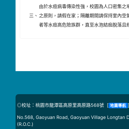
由於水痘病毒傳染性強，校園為人口密集之
三、
之原則，請假在家；隔離期間請保持室內空
者等水痘高危險族群，直至水泡結痂脫落且
◎校址：桃園市龍潭區高原里高原路568號 [
地圖導航
No.568, Gaoyuan Road, Gaoyuan Village Longtan Di
(R.O.C.)