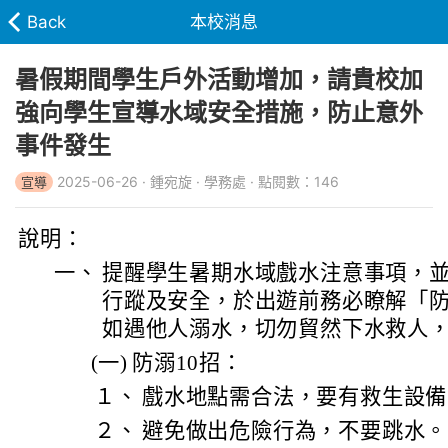
Back
本校消息
暑假期間學生戶外活動增加，請貴校加
強向學生宣導水域安全措施，防止意外
事件發生
2025-06-26 · 鍾宛旋 · 學務處 · 點閱數：146
宣導
說明：
一、
提醒學生暑期水域戲水注意事項，
行蹤及安全，於出遊前務必瞭解「防
如遇他人溺水，切勿貿然下水救人
(一)
防溺10招：
１、
戲水地點需合法，要有救生設備
２、
避免做出危險行為，不要跳水。