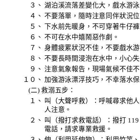
３、
湖泊溪流落差變化大，戲水游泳
４、
不要落單，隨時注意同伴狀況位
５、
下水前先暖身，不可穿著牛仔褲
６、
不可在水中嬉鬧惡作劇。
７、
身體疲累狀況不佳，不要戲水游
８、
不要長時間浸泡在水中，小心失
９、
注意氣象報告，現場氣候不佳不
１０、
加強游泳漂浮技巧，不幸落水保
(二)
救溺五步：
１、
叫（大聲呼救）：呼喊尋求他人
人注意。
２、
叫（撥打求救電話）：撥打 119、1
電話，請求專業救援。
３、
伸（利用延伸物）：利用竹竿、