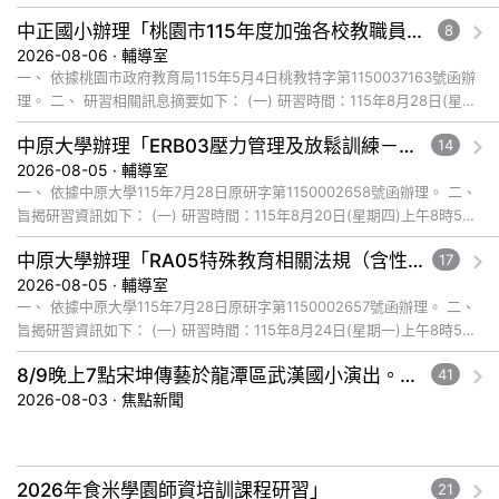
研習地點：本校4樓禮堂。 四、 研... 觀看完整文章
中正國小辦理「桃園市115年度加強各校教職員及家長特教知能研習」，鼓勵教師、特教助理員、家長踴躍報名參加
8
2026-08-06 · 輔導室
一、 依據桃園市政府教育局115年5月4日桃教特字第1150037163號函辦
理。 二、 研習相關訊息摘要如下： (一) 研習時間：115年8月28日(星期
五)下午1時至4時。 (二) 研習地點... 觀看完整文章
中原大學辦理「ERB03壓力管理及放鬆訓練－芳香療法於自我照護與自我覺察之應用」研習
14
2026-08-05 · 輔導室
一、 依據中原大學115年7月28日原研字第1150002658號函辦理。 二、
旨揭研習資訊如下： (一) 研習時間：115年8月20日(星期四)上午8時50
分至下午4時10分。 (二) 研習... 觀看完整文章
中原大學辦理「RA05特殊教育相關法規（含性別平等及人權法治）：心智障礙者的性議題介入－以依附關係為主體的性教育」研習
17
2026-08-05 · 輔導室
一、 依據中原大學115年7月28日原研字第1150002657號函辦理。 二、
旨揭研習資訊如下： (一) 研習時間：115年8月24日(星期一)上午8時50
分至下午4時10分。 (二) 研習... 觀看完整文章
8/9晚上7點宋坤傳藝於龍潭區武漢國小演出。中壢光影館8月「FUN肆一夏」主題影展。桃園好市應援祭8/12巡迴開跑!消費享應援金。
41
2026-08-03 · 焦點新聞
2026年食米學園師資培訓課程研習」
21