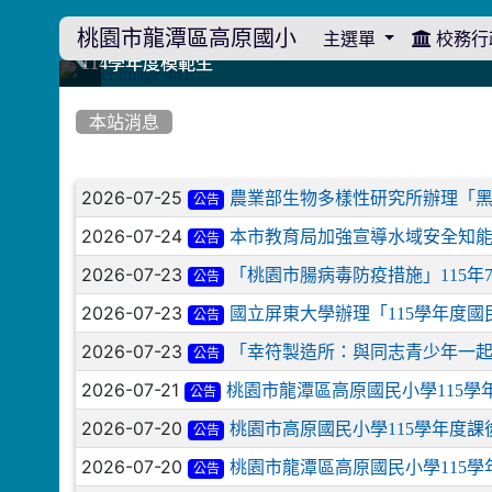
桃園市龍潭區高原國小
主選單
校務行
:::
114學年度模範生
114學年度模範生
高原110 追夢向前行
高原110 追夢向前行
橄欖樹群
橄欖樹群
:::
本站消息
文章列表
2026-07-25
農業部生物多樣性研究所辦理「
公告
2026-07-24
本市教育局加強宣導水域安全知能
公告
2026-07-23
「桃園市腸病毒防疫措施」115
公告
2026-07-23
國立屏東大學辦理「115學年度國
公告
2026-07-23
「幸符製造所：與同志青少年一
公告
2026-07-21
桃園市龍潭區高原國民小學115學
公告
2026-07-20
桃園市高原國民小學115學年度
公告
2026-07-20
桃園市龍潭區高原國民小學115學
公告