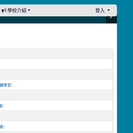
學校介紹
登入
)
輔導室
)
處
)
處