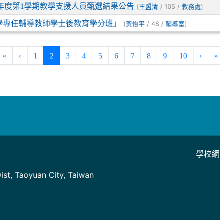
學年度第1學期教學支援人員甄選結果公告
(
/ 105 /
)
王盟清
教務處
小學專任輔導教師學士後教育學分班」
(
/ 48 /
)
黃怡平
輔導室
(current)
«
‹
1
2
3
4
5
6
7
8
9
10
›
»
學校網
]
st, Taoyuan City, Taiwan