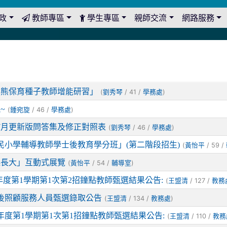
政
教師專區
學生專區
親師交流
網路服務
黑熊保育種子教師增能研習」
(
/ 41 /
)
劉秀琴
學務處
~
(
/ 46 /
)
鍾宛旋
學務處
年7月更新版問答集及修正對照表
(
/ 46 /
)
劉秀琴
學務處
民小學輔導教師學士後教育學分班」(第二階段招生)
(
/ 59 /
黃怡平
起長大」互動式展覽
(
/ 54 /
)
黃怡平
輔導室
年度第1學期第1次第2招鐘點教師甄選結果公告:
(
/ 127 /
王盟清
教務
課後照顧服務人員甄選錄取公告
(
/ 134 /
)
王盟清
教務處
年度第1學期第1次第1招鐘點教師甄選結果公告:
(
/ 110 /
王盟清
教務