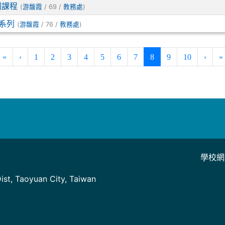
訓課程
(
/ 69 /
)
游馥霞
教務處
系列
(
/ 76 /
)
游馥霞
教務處
(current)
«
‹
1
2
3
4
5
6
7
8
9
10
›
»
學校網
]
st, Taoyuan City, Taiwan