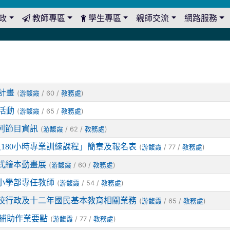
政
教師專區
學生專區
親師交流
網路服務
計畫
(
/ 60 /
)
游馥霞
教務處
活動
(
/ 65 /
)
游馥霞
教務處
列節目資訊
(
/ 62 /
)
游馥霞
教務處
員180小時專業訓練課程」簡章及報名表
(
/ 77 /
)
游馥霞
教務處
式繪本動畫展
(
/ 60 /
)
游馥霞
教務處
小學部專任教師
(
/ 54 /
)
游馥霞
教務處
學校行政及十二年國民基本教育相關業務
(
/ 65 /
)
游馥霞
教務處
補助作業要點
(
/ 77 /
)
游馥霞
教務處