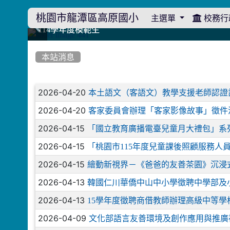
桃園市龍潭區高原國小
主選單
校務行
:::
114學年度模範生
114學年度模範生
高原110 追夢向前行
高原110 追夢向前行
橄欖樹群
橄欖樹群
:::
本站消息
文章列表
2026-04-20
本土語文（客語文）教學支援老師認證
2026-04-20
客家委員會辦理「客家影像故事」徵件
2026-04-15
「國立教育廣播電臺兒童月大禮包」系
2026-04-15
「桃園市115年度兒童課後照顧服務人
2026-04-15
繪動新視界－《爸爸的友善茶園》沉浸
2026-04-13
韓國仁川華僑中山中小學徵聘中學部及
2026-04-13
15學年度徵聘商借教師辦理高級中等
2026-04-09
文化部語言友善環境及創作應用與推廣