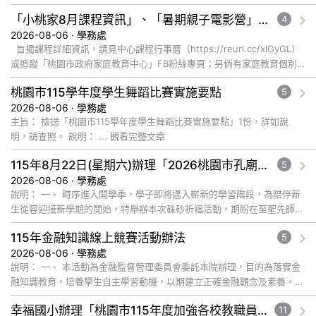
「小桃家8月課程資訊」、「暑期親子電影營」、「祖孫樂淘桃」、「愛『原原』不絕-親子共學同樂會」
4
2026-08-06 · 學務處
旨揭課程詳細資訊，請見中心課程行事曆（https://reurl.cc/xlGyGL）
或追蹤「桃園市政府家庭教育中心」FB粉絲專頁；另倘有家庭教育個別
化服務需求，可撥打41281... 觀看完整文章
桃園市115學年度學生舞蹈比賽實施要點
5
2026-08-06 · 學務處
主旨： 檢送「桃園市115學年度學生舞蹈比賽實施要點」1份，詳如說
明，請查照。 說明： ... 觀看完整文章
115年8月22日(星期六)辦理「2026桃園市孔廟祈福系列活動—儒門初開 智慧啟航」
5
2026-08-06 · 學務處
說明： 一、 時序進入開學季，學子即將邁入嶄新的學習階段，為陪伴新
生從容迎接新學期的開始，特舉辦本次硃砂祈福活動，期盼在至聖先師孔
子的... 觀看完整文章
115年金融知識線上競賽活動辦法
5
2026-08-06 · 學務處
說明： 一、 本活動為金融監督管理委員會委託本院辦理，目的為落實金
融知識教育，培養學生自主學習動機，以期建立正確金融觀念及素養。
... 觀看完整文章
幸福國小辦理「桃園市115年度加強各校教職員及家長特教知能研習」，鼓勵教師、家長及教師助理員踴躍報名參加
11