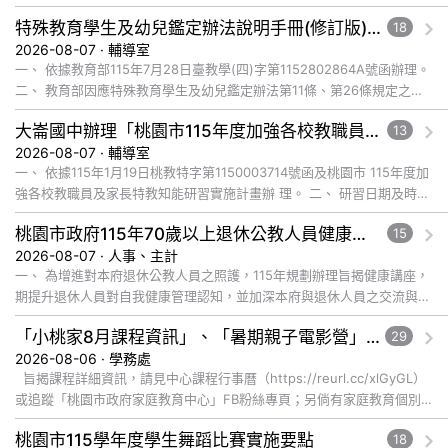
特殊教育學生及幼兒鑑定辦法說明手冊(修訂版)與學習障礙鑑定說明影片已公告於全國特殊教育資訊網，請自行上網觀看或下載運用
18
2026-08-07 · 輔導室
一、 依據教育部115年7月28日臺教學(四)字第1152802864A號函辦理。
二、 教育部因應特殊教育學生及幼兒鑑定辦法第11條、第26條規定之修
正，為協助各教育階段教師、學生、家長及主管機關... 觀看完整文章
大崙國中辦理「桃園市115年度加強各校教職員及家長特教知能研習」，鼓勵教師、特教助理員、家長踴躍報名參加
13
2026-08-07 · 輔導室
一、 依據115年1月19日桃教特字第1150003714號函及桃園市 115年度加
強各校教職員及家長特教知能研習實施計畫辦 理。 二、 研習日期及時
間：115年8月28日(五)上午9:00-12:... 觀看完整文章
桃園市政府115年70歲以上退休公教人員健康講座「吃得安心，動得舒心」，歡迎退休同仁踴躍參加
15
2026-08-07 · 人事、主計
一、 為增進對本府退休公教人員之照護，115年規劃辦理旨揭健康講座，
期提升退休人員對自我健康管理認知，並加深本府與退休人員之交流與情
誼，講座內容說明如下： (一) 辦理日期及地點： １、 ... 觀看完整文章
「小桃家8月課程資訊」、「暑期親子電影營」、「祖孫樂淘桃」、「愛『原原』不絕-親子共學同樂會」
29
2026-08-06 · 學務處
旨揭課程詳細資訊，請見中心課程行事曆（https://reurl.cc/xlGyGL）
或追蹤「桃園市政府家庭教育中心」FB粉絲專頁；另倘有家庭教育個別
化服務需求，可撥打41281... 觀看完整文章
桃園市115學年度學生舞蹈比賽實施要點
18