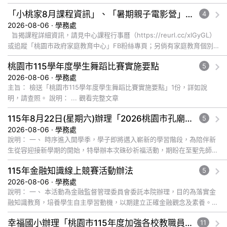
「小桃家8月課程資訊」、「暑期親子電影營」、「祖孫樂淘桃」、「愛『原原』不絕-親子共學同樂會」
4
2026-08-06 · 學務處
旨揭課程詳細資訊，請見中心課程行事曆（https://reurl.cc/xlGyGL）
或追蹤「桃園市政府家庭教育中心」FB粉絲專頁；另倘有家庭教育個別
化服務需求，可撥打41281... 觀看完整文章
桃園市115學年度學生舞蹈比賽實施要點
5
2026-08-06 · 學務處
主旨： 檢送「桃園市115學年度學生舞蹈比賽實施要點」1份，詳如說
明，請查照。 說明： ... 觀看完整文章
115年8月22日(星期六)辦理「2026桃園市孔廟祈福系列活動—儒門初開 智慧啟航」
5
2026-08-06 · 學務處
說明： 一、 時序進入開學季，學子即將邁入嶄新的學習階段，為陪伴新
生從容迎接新學期的開始，特舉辦本次硃砂祈福活動，期盼在至聖先師孔
子的... 觀看完整文章
115年金融知識線上競賽活動辦法
5
2026-08-06 · 學務處
說明： 一、 本活動為金融監督管理委員會委託本院辦理，目的為落實金
融知識教育，培養學生自主學習動機，以期建立正確金融觀念及素養。
... 觀看完整文章
幸福國小辦理「桃園市115年度加強各校教職員及家長特教知能研習」，鼓勵教師、家長及教師助理員踴躍報名參加
11