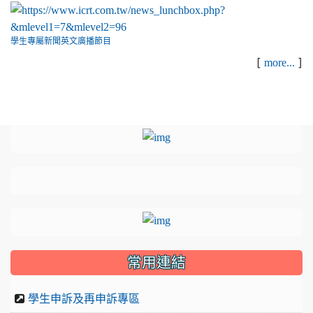
學生專屬新聞英文廣播節目
[
]
more...
:::
link to https://sites.google.com
link to https://sites.google.com/
link to https://sites.google.com/gyp
link to http://sites.google.com/gyps
link to http://sites.google.com/gyps
link to https://sites.google.com/gyp
link to https://drive.google.
常用連結
學生申訴及再申訴專區