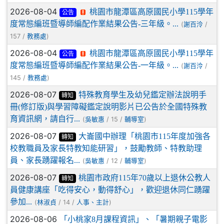
2026-08-04
桃園市龍潭區高原國民小學115學年
公告
度常態編班暨導師編配作業結果公告-三年級。...
(
/
謝百泠
157 /
)
教務處
2026-08-04
桃園市龍潭區高原國民小學115學年
公告
度常態編班暨導師編配作業結果公告-一年級。...
(
/
謝百泠
145 /
)
教務處
2026-08-07
特殊教育學生及幼兒鑑定辦法說明手
轉知
冊(修訂版)與學習障礙鑑定說明影片已公告於全國特殊教
育資訊網，請自行...
(
/ 15 /
)
吳敏惠
輔導室
2026-08-07
大崙國中辦理「桃園市115年度加強各
轉知
校教職員及家長特教知能研習」，鼓勵教師、特教助理
員、家長踴躍報名...
(
/ 12 /
)
吳敏惠
輔導室
2026-08-07
桃園市政府115年70歲以上退休公教人
轉知
員健康講座「吃得安心，動得舒心」，歡迎退休同仁踴躍
參加...
(
/ 14 /
)
林淑貞
人事、主計
2026-08-06
「小桃家8月課程資訊」、「暑期親子電影