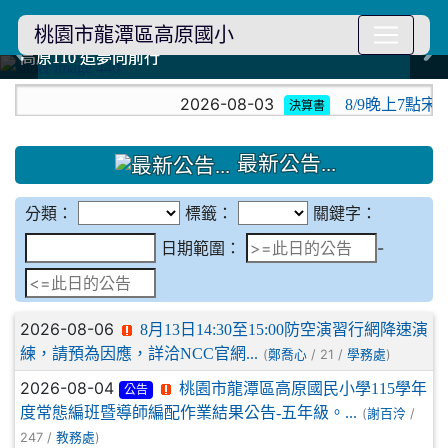
桃園市龍潭區高原國小
114學年度模範生
114學年度模範生
高原110 追夢向前行
高原110 追夢向前行
橄欖樹群
橄欖樹群
:::
2026-08-03
8/9晚上7點宋
決算書
最新公告...
分類：
標籤：
關鍵字：
日期範圍
日期範圍：
-
2026-08-06
8月13日14:30至15:00防空演習行網降速演
練，請預為因應，詳洽NCC官網...
(
/ 21 /
)
鄭喬心
學務處
2026-08-04
桃園市龍潭區高原國民小學115學年
公告
度常態編班暨導師編配作業結果公告-五年級。...
(
/
謝百泠
247 /
)
教務處