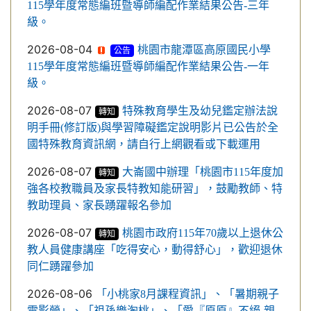
115學年度常態編班暨導師編配作業結果公告-三年
級。
2026-08-04
桃園市龍潭區高原國民小學
公告
115學年度常態編班暨導師編配作業結果公告-一年
級。
2026-08-07
特殊教育學生及幼兒鑑定辦法說
轉知
明手冊(修訂版)與學習障礙鑑定說明影片已公告於全
國特殊教育資訊網，請自行上網觀看或下載運用
2026-08-07
大崙國中辦理「桃園市115年度加
轉知
強各校教職員及家長特教知能研習」，鼓勵教師、特
教助理員、家長踴躍報名參加
2026-08-07
桃園市政府115年70歲以上退休公
轉知
教人員健康講座「吃得安心，動得舒心」，歡迎退休
同仁踴躍參加
2026-08-06
「小桃家8月課程資訊」、「暑期親子
電影營」、「祖孫樂淘桃」、「愛『原原』不絕-親