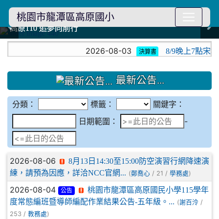
桃園市龍潭區高原國小
114學年度模範生
114學年度模範生
高原110 追夢向前行
高原110 追夢向前行
橄欖樹群
橄欖樹群
:::
2026-08-03
8/9晚上7點宋坤
決算書
最新公告...
分類：
標籤：
關鍵字：
日期範圍
日期範圍：
-
2026-08-06
8月13日14:30至15:00防空演習行網降速演
練，請預為因應，詳洽NCC官網...
(
/ 21 /
)
鄭喬心
學務處
2026-08-04
桃園市龍潭區高原國民小學115學年
公告
度常態編班暨導師編配作業結果公告-五年級。...
(
/
謝百泠
253 /
)
教務處