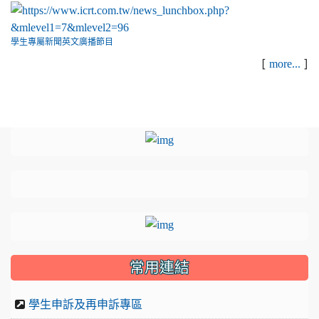
學生專屬新聞英文廣播節目
[
]
more...
:::
link to https://sites.google.com
link to https://sites.google.com/
link to https://sites.google.com/gyp
link to http://sites.google.com/gyps
link to http://sites.google.com/gyps
link to https://sites.google.com/gyp
link to https://drive.google.
常用連結
學生申訴及再申訴專區