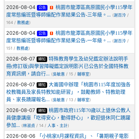
2026-08-04
桃園市龍潭區高原國民小學115學年
公告
度常態編班暨導師編配作業結果公告-三年級。...
(
/
謝百泠
164 /
)
教務處
2026-08-04
桃園市龍潭區高原國民小學115學年
公告
度常態編班暨導師編配作業結果公告-一年級。...
(
/
謝百泠
151 /
)
教務處
2026-08-07
特殊教育學生及幼兒鑑定辦法說明手
轉知
冊(修訂版)與學習障礙鑑定說明影片已公告於全國特殊教
育資訊網，請自行...
(
/ 15 /
)
吳敏惠
輔導室
2026-08-07
大崙國中辦理「桃園市115年度加強各
轉知
校教職員及家長特教知能研習」，鼓勵教師、特教助理
員、家長踴躍報名...
(
/ 13 /
)
吳敏惠
輔導室
2026-08-07
桃園市政府115年70歲以上退休公教人
轉知
員健康講座「吃得安心，動得舒心」，歡迎退休同仁踴躍
參加...
(
/ 14 /
)
林淑貞
人事、主計
2026-08-06
「小桃家8月課程資訊」、「暑期親子電影