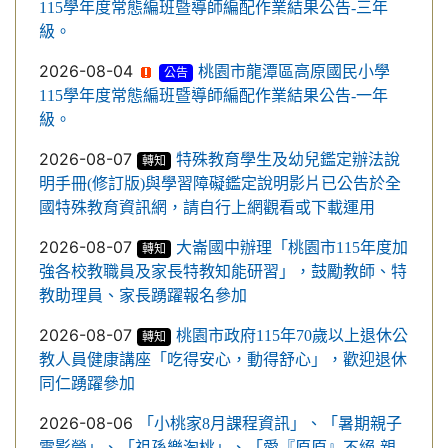
115學年度常態編班暨導師編配作業結果公告-三年
級。
2026-08-04
桃園市龍潭區高原國民小學
公告
115學年度常態編班暨導師編配作業結果公告-一年
級。
2026-08-07
特殊教育學生及幼兒鑑定辦法說
轉知
明手冊(修訂版)與學習障礙鑑定說明影片已公告於全
國特殊教育資訊網，請自行上網觀看或下載運用
2026-08-07
大崙國中辦理「桃園市115年度加
轉知
強各校教職員及家長特教知能研習」，鼓勵教師、特
教助理員、家長踴躍報名參加
2026-08-07
桃園市政府115年70歲以上退休公
轉知
教人員健康講座「吃得安心，動得舒心」，歡迎退休
同仁踴躍參加
2026-08-06
「小桃家8月課程資訊」、「暑期親子
電影營」、「祖孫樂淘桃」、「愛『原原』不絕-親