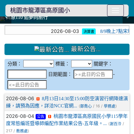
桃園市龍潭區高原國小
114學年度模範生
114學年度模範生
高原110 追夢向前行
高原110 追夢向前行
橄欖樹群
橄欖樹群
:::
2026-08-03
8/9晚上7點宋坤
決算書
最新公告...
分類：
標籤：
關鍵字：
日期範圍
日期範圍：
-
2026-08-06
8月13日14:30至15:00防空演習行網降速演
練，請預為因應，詳洽NCC官網...
(
/ 16 /
)
鄭喬心
學務處
2026-08-04
桃園市龍潭區高原國民小學115學年
公告
度常態編班暨導師編配作業結果公告-五年級。...
(
/
謝百泠
217 /
)
教務處