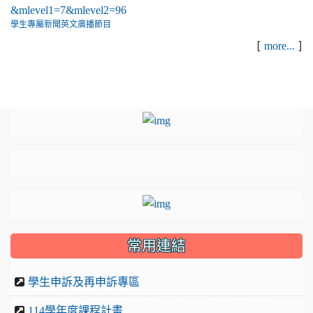
學生專屬新聞英文廣播節目
[
]
more...
:::
link to https://sites.google.com
link to https://sites.google.com/
link to https://sites.google.com/gyp
link to http://sites.google.com/gyps
link to http://sites.google.com/gyps
link to https://sites.google.com/gyp
link to https://drive.google.
常用連結
學生申訴及再申訴專區
114學年度課程計畫