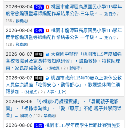
2026-08-04
桃園市龍潭區高原國民小學115學年
公告
度常態編班暨導師編配作業結果公告-三年級。...
(
/
謝百泠
135 /
)
教務處
2026-08-04
桃園市龍潭區高原國民小學115學年
公告
度常態編班暨導師編配作業結果公告-一年級。...
(
/
謝百泠
128 /
)
教務處
2026-08-07
大崙國中辦理「桃園市115年度加強
轉知
各校教職員及家長特教知能研習」，鼓勵教師、特教助理
員、家長踴躍報名...
(
/ 2 /
)
吳敏惠
輔導室
2026-08-07
桃園市政府115年70歲以上退休公教
轉知
人員健康講座「吃得安心，動得舒心」，歡迎退休同仁踴
躍參加...
(
/ 2 /
)
林淑貞
人事、主計
2026-08-06
「小桃家8月課程資訊」、「暑期親子電影
營」、「祖孫樂淘桃」、「愛『原原』不絕-親子共學同樂
會」...
(
/ 12 /
)
鄭喬心
學務處
2026-08-06
桃園市115學年度學生舞蹈比賽實施要
公告